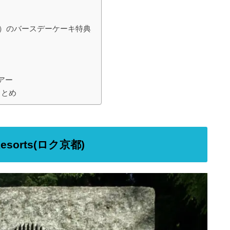
J）のバースデーケーキ特典
アー
まとめ
esorts(
ロク京都
)